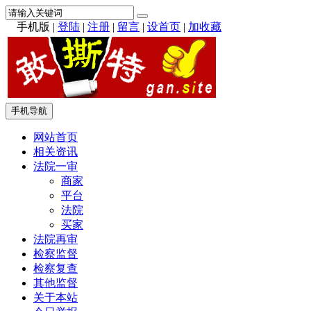
手机版
|
登陆
|
注册
|
留言
|
设首页
|
加收藏
手机导航
网站首页
相关资讯
法院一审
商家
平台
法院
买家
法院再审
检察监督
检察复查
其他监督
关于本站